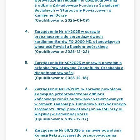
wprowadzenia regulaminu gospodarowania
środkami Zakładowego Funduszu Świadczeń
Socjalnych w Starostwie Powiatowym w
Kamiennej Górze
(Opublikowano: 2026-01-09)
4
.
Zarządzenie Nr 61/2025 w sprawie
przeznaczenia do sprzedaży dwóch
kardiomonitorów FX-2000 MD, stanowiących
własność Powiatu Kamiennogórskiego
(Opublikowano: 2025-12-22)
5
.
Zarządzenie Nr 60/2025 w sprawie powołania
członka Powiatowego Zespołu ds. Orzekania o
Niepełnosprawności
(Opublikowano: 2025-12-18)
6
.
Zarządzenie Nr 59/2025 w sprawie powołania
Komisji do przeprowadzenia odbioru
końcowego robót budowlanych realizowanych
w ramach zadania pn. Odbudowa uszkodzonego
fragmentu drogi powiatowej nr 3476D przy ul.
Wiejskiej w Kamiennej Górze
(Opublikowano: 2025-12-17)
7
.
Zarządzenie Nr 58/2025 w sprawie powołania
Komisji Rekrutacyjnej do przeprowadzenia