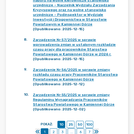
naboru na wolne kierownicze stanowisko
urzędnicze – Naczelnik Wydziału Zarządzania
Kryzysowego oraz na wolne stanowisko
urzędnicze – Podinspektor w Wydziale
Inwestycji i Drogownictwa w Starostwie
Powiatowym w Kamiennej Górze
(Opublikowano: 2025-12-15)
8
.
Zarządzenie Nr 57/2025 w sprawie
wprowadzenia zmian w ustalonym rozkładzie
czasu pracy dla pracowników Starostwa
Powiatowego w Kamiennej Górze w 2026 r.
(Opublikowano: 2025-12-15)
9
.
Zarządzenie Nr 56/2025 w sprawie zmiany
rozkładu czasu pracy Pracowników Starostwa
Powiatowego w Kamiennej Górze
(Opublikowano: 2025-12-12)
10
.
Zarządzenie Nr 55/2025 w sprawie zmiany
Regulaminu Wynagradzania Pracowników
Starostwa Powiatowego w Kamiennej Górze
(Opublikowano: 2025-12-02)
POKAŻ
:
10
25
50
100
1
2
3
...
6
7