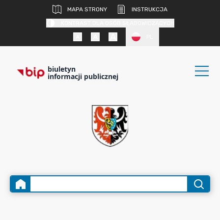
MAPA STRONY
INSTRUKCJA
KONTRAST DLA OSÓB SŁABOWIDZĄCYCH
PL
biuletyn
informacji publicznej