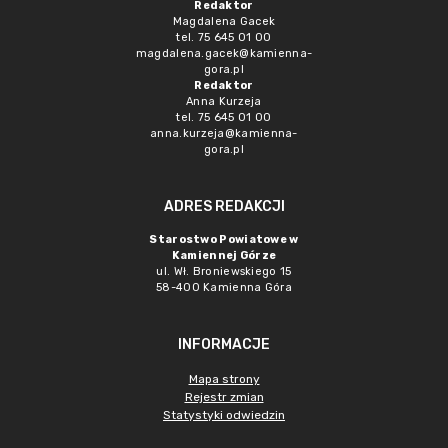
Redaktor
Magdalena Gacek
tel. 75 645 01 00
magdalena.gacek@kamienna-
gora.pl
Redaktor
Anna Kurzeja
tel. 75 645 01 00
anna.kurzeja@kamienna-
gora.pl
ADRES REDAKCJI
Starostwo Powiatowe w
Kamiennej Górze
ul. Wł. Broniewskiego 15
58-400 Kamienna Góra
INFORMACJE
Mapa strony
Rejestr zmian
Statystyki odwiedzin