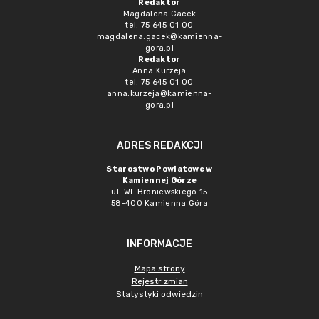
Redaktor
Magdalena Gacek
tel. 75 645 01 00
magdalena.gacek@kamienna-
gora.pl
Redaktor
Anna Kurzeja
tel. 75 645 01 00
anna.kurzeja@kamienna-
gora.pl
ADRES REDAKCJI
Starostwo Powiatowe w
Kamiennej Górze
ul. Wł. Broniewskiego 15
58-400 Kamienna Góra
INFORMACJE
Mapa strony
Rejestr zmian
Statystyki odwiedzin