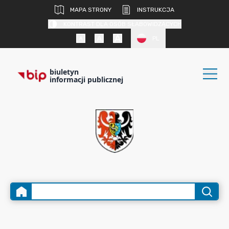
MAPA STRONY
INSTRUKCJA
KONTRAST DLA OSÓB SŁABOWIDZĄCYCH
PL
biuletyn
informacji publicznej