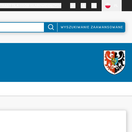
TRAST DLA OSÓB SŁABOWIDZĄCYCH
PL
WYSZUKIWANIE ZAAWANSOWANE