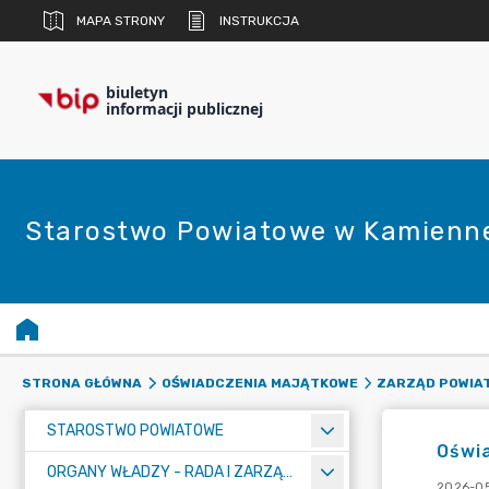
MAPA STRONY
INSTRUKCJA
biuletyn
informacji publicznej
Starostwo Powiatowe w Kamienne
STRONA GŁÓWNA
OŚWIADCZENIA MAJĄTKOWE
ZARZĄD POWIA
STAROSTWO POWIATOWE
Oświ
ORGANY WŁADZY - RADA I ZARZĄD POWIATU
2026-05