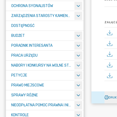
OCHRONA SYGNALISTÓW
ZARZĄDZENIA STAROSTY KAMIENNOGÓRSKIEGO
ZAŁĄCZ
DOSTĘPNOŚĆ
BUDŻET
PORADNIK INTERESANTA
PRACA URZĘDU
NABORY I KONKURSY NA WOLNE STANOWISKA
PETYCJE
PRAWO MIEJSCOWE
SPRAWY RÓŻNE
DRUK
NIEODPŁATNA POMOC PRAWNA I NIEODPŁATNE PORADNICTWO OBYWATELSKIE
KONTROLE