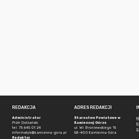
REDAKCJA
ADRES REDAKCJI
Administrator
Starostwo Powiatowe w
M
Piotr Dołżański
Kamiennej Górze
R
tel. 75 645 01 24
ul. Wł. Broniewskiego 15
S
informatyk@kamienna-gora.pl
58-400 Kamienna Góra
Redaktor