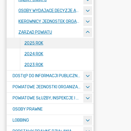
OSOBY WYDAJĄCE DECYZJE ADMINISTRACYJNE
KIEROWNICY JEDNOSTEK ORGANIZACYJNYCH, OSOBY ZARZĄDZAJĄCE I CZŁONKOWIE ORGANU ZARZĄDZAJĄCEGO POWIATOWĄ OSOBĄ PRAWNĄ, SKARBNIK, SEKRETARZ
ZARZĄD POWIATU
2025 ROK
2024 ROK
2023 ROK
DOSTĘP DO INFORMACJI PUBLICZNYCH
POWIATOWE JEDNOSTKI ORGANIZACYJNE
POWIATOWE SŁUŻBY, INSPEKCJE I STRAŻE
OSOBY PRAWNE
LOBBING