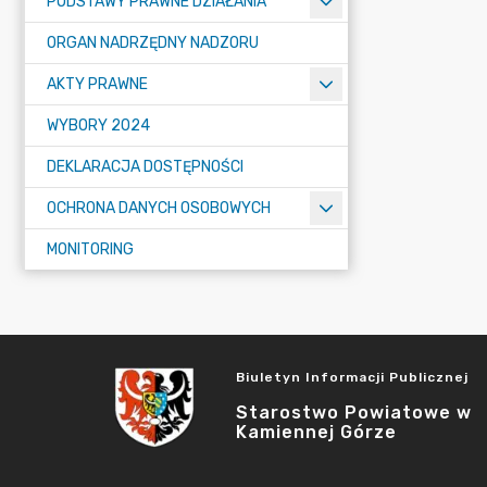
PODSTAWY PRAWNE DZIAŁANIA
ORGAN NADRZĘDNY NADZORU
AKTY PRAWNE
WYBORY 2024
DEKLARACJA DOSTĘPNOŚCI
OCHRONA DANYCH OSOBOWYCH
MONITORING
Biuletyn Informacji Publicznej
Starostwo Powiatowe w
Kamiennej Górze