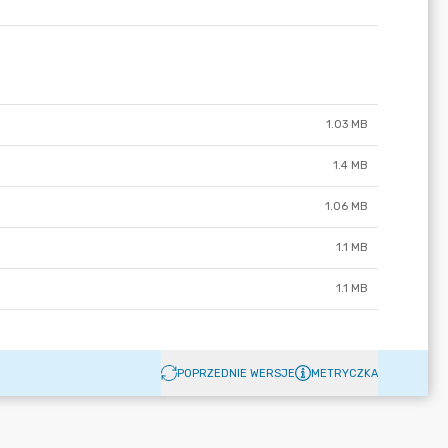
1.03 MB
1.4 MB
1.06 MB
1.1 MB
1.1 MB
POPRZEDNIE WERSJE
METRYCZKA