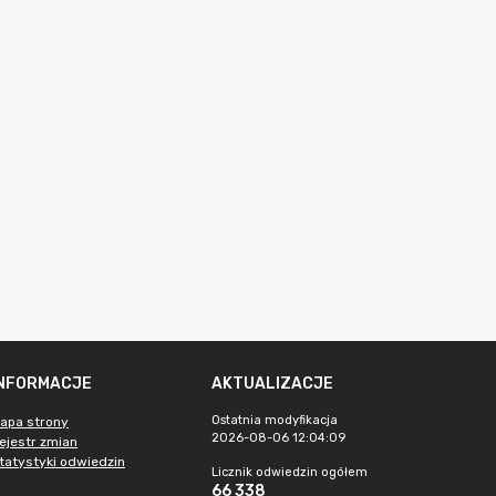
INFORMACJE
AKTUALIZACJE
Ostatnia modyfikacja
apa strony
2026-08-06 12:04:09
ejestr zmian
tatystyki odwiedzin
Licznik odwiedzin ogółem
66 338