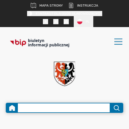
MAPA STRONY
INSTRUKCJA
KONTRAST DLA OSÓB SŁABOWIDZĄCYCH
PL
biuletyn
informacji publicznej