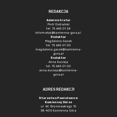
REDAKCJA
Administrator
Piotr Dołżański
tel. 75 645 01 24
informatyk@kamienna-gora.pl
Redaktor
Magdalena Gacek
tel. 75 645 01 00
magdalena.gacek@kamienna-
gora.pl
Redaktor
Anna Kurzeja
tel. 75 645 01 00
anna.kurzeja@kamienna-
gora.pl
ADRES REDAKCJI
Starostwo Powiatowe w
Kamiennej Górze
ul. Wł. Broniewskiego 15
58-400 Kamienna Góra